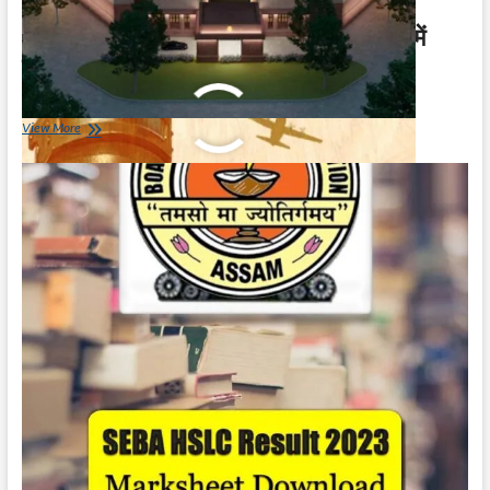
BGMI Unnban Date | BGMI की भारत में
वापसी हो गई है
May 22, 2023
BGMI
View More
Unnban
Date
|
BGMI
की
भारत
में
वापसी
हो
गई
है