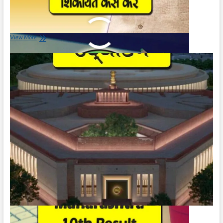
Date | Maharashtra HSC Result
May 29, 2023
Maharashtra
View More
Class
10th
Result
2023
Date
|
Maharashtra
HSC
Result