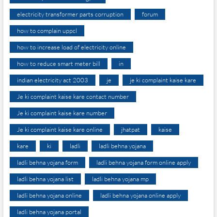
electricity transformer parts corruption
forum
how to complain uppcl
how to increase load of electricity online
how to reduce smart meter bill
in
indian electricity act 2003
je
je ki complaint kaise kare
Je ki complaint kaise kare contact number
Je ki complaint kaise kare number
Je ki complaint kaise kare online
jhatpat
kaise
kare
ki
ladli
ladli behna yojana
ladli behna yojana form
ladli behna yojana form online apply
ladli behna yojana list
ladli behna yojana mp
ladli behna yojana online
ladli behna yojana online apply
ladli behna yojana portal