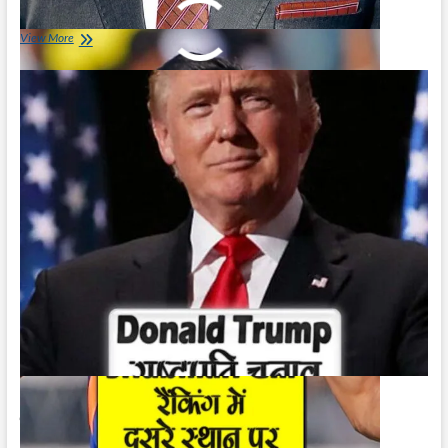
December 21, 2023
शुभमन
View More
गिल
रैंकिंग
में
दुसरे
स्थान
पर
|
Shubman
Gill
Second
in
Ranking
डोनाल्ड ट्रम्प राष्ट्रपति चुनाव नहीं लड़ पाएंगे |