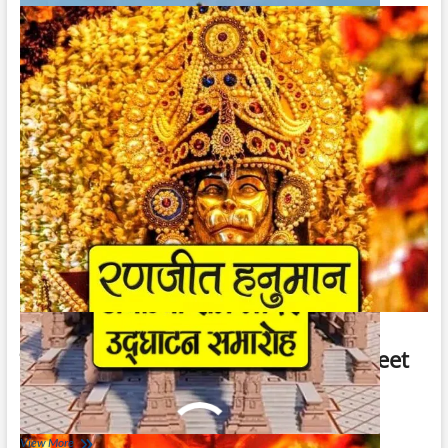
मंदिर
खुलने
की
तारीख
|
Ayodhya
Ram
Mandir
Opening
Date
रणजीत हनुमान प्रभात फेरी 4 जनवरी | Ranjeet
Hanuman Prabhat Feri 4 January
December 24, 2023
रणजीत
View More