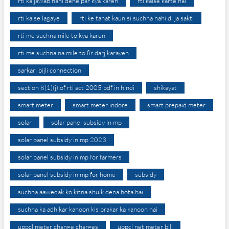
rti ka jawab nahi dene par kya karen
rti kaise karte hai
rti kaise lagaye
rti ke tahat kaun si suchna nahi di ja sakti
rti me suchna mile to kya karen
rti me suchna na mile to fir darj karayen
sarkari bijli connection
section 8(1)(j) of rti act 2005 pdf in hindi
shikayat
smart meter
smart meter indore
smart prepaid meter
solar
solar panel subsidy in mp
solar panel subsidy in mp 2023
solar panel subsidy in mp for farmers
solar panel subsidy in mp for home
subsidy
suchna aawedak ko kitna shulk dena hota hai
suchna ka adhikar kanoon kis prakar ka kanoon hai
uppcl meter change charges
uppcl net meter bill