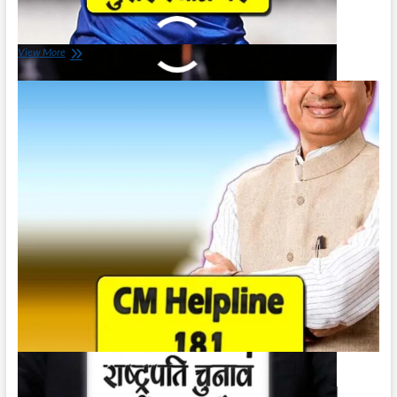
Donald Trump News in Hindi
December 20, 2023
डोनाल्ड
View More
ट्रम्प
राष्ट्रपति
चुनाव
नहीं
लड़
पाएंगे
|
Donald
Trump
News
in
Hindi
CM Helpline 181 | सी एम हेल्पलाइन 181