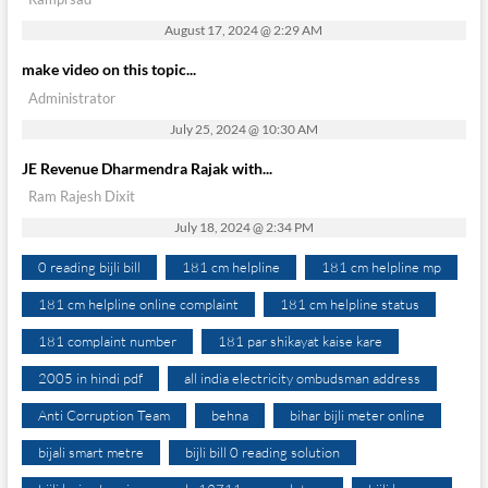
August 17, 2024 @ 2:29 AM
make video on this topic...
Administrator
July 25, 2024 @ 10:30 AM
JE Revenue Dharmendra Rajak with...
Ram Rajesh Dixit
July 18, 2024 @ 2:34 PM
0 reading bijli bill
181 cm helpline
181 cm helpline mp
181 cm helpline online complaint
181 cm helpline status
181 complaint number
181 par shikayat kaise kare
2005 in hindi pdf
all india electricity ombudsman address
Anti Corruption Team
behna
bihar bijli meter online
bijali smart metre
bijli bill 0 reading solution