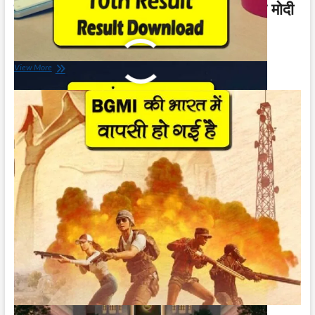
नए संसद भवन का उद्घाटन प्रधानमंत्री नरेंद्र मोदी
28 मई को दोपहर 12 बजे करेंगे
May 26, 2023
नए
View More
संसद
भवन
का
उद्घाटन
प्रधानमंत्री
नरेंद्र
मोदी
28
मई
को
दोपहर
12
बजे
करेंगे