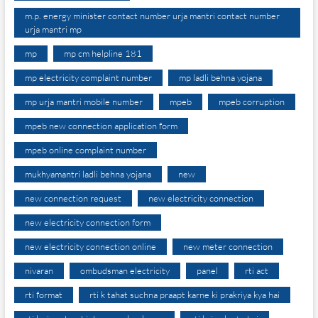
m.p. energy minister contact number urja mantri contact number
urja mantri mp
mp
mp cm helpline 181
mp electricity complaint number
mp ladli behna yojana
mp urja mantri mobile number
mpeb
mpeb corruption
mpeb new connection application form
mpeb online complaint number
mukhyamantri ladli behna yojana
new
new connection request
new electricity connection
new electricity connection form
new electricity connection online
new meter connection
nivaran
ombudsman electricity
panel
rti act
rti format
rti k tahat suchna praapt karne ki prakriya kya hai