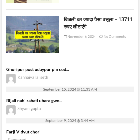
बिजली का ज्यादा पैसा वसूला – 13711
रुपए लौटाएंगे
November 6, 2024
No Comments
Ghuripur post udaypur pin cod...
Kanhaiya lal seth
September 15, 2024 @ 11:33 AM
Bijali nahi rahati ubara gwo...
Shyam gupta
September 9, 2024 @ 3:44 AM
Farji Vidyut chori
Ramprsad