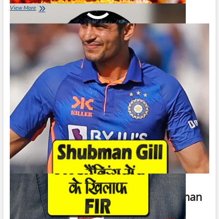
विवेक
View More
बिंद्रा
के
खिलाफ
FIR
|
FIR
Against
Vivek
Bindra
शुभमन गिल रैंकिंग में दुसरे स्थान पर | Shubman
Gill Second in Ranking