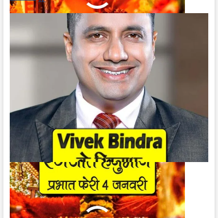
हनुमान
प्रभात
फेरी
4
जनवरी
|
Ranjeet
Hanuman
Prabhat
Feri
4
January
विवेक बिंद्रा के खिलाफ FIR | FIR Against
Vivek Bindra
December 23, 2023