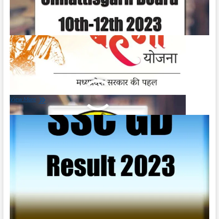
CGBSE 10th-12th Result 2023
Download
May 10, 2023
CGBSE
View More
10th-
12th
Result
2023
Download