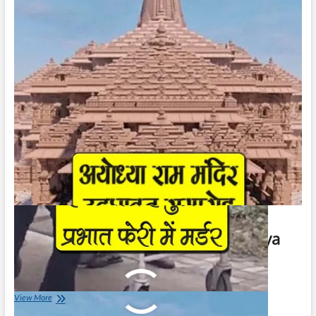
फेरी
में
मर्डर
|
Ranjeet
Hanuman
Prabhat
Feri
Murder
अयोध्या राम मंदिर खुलने की तारीख | Ayodhya
Ram Mandir Opening Date
January 2, 2024
अयोध्या
View More
राम