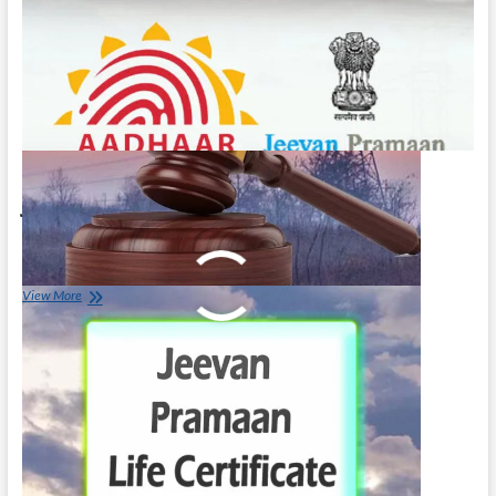
Jeevan Pramaan Life Certificate
Download
May 6, 2023
Jeevan
View More
Pramaan
Life
Certificate
Download