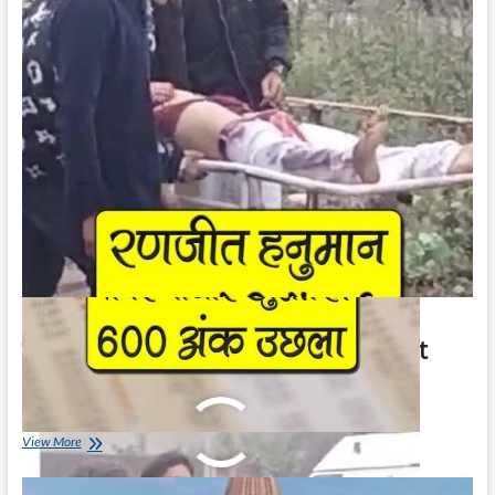
600
अंक
उछला
|
Stock
Market
Jumped
600
Points
रणजीत हनुमान प्रभात फेरी में मर्डर | Ranjeet
Hanuman Prabhat Feri Murder
January 4, 2024
रणजीत
View More
हनुमान
प्रभात