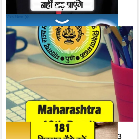
May 31, 2023
CM
View More
Helpline
181
|
सी
एम
हेल्पलाइन
181
Maharashtra Class 10th Result 2023