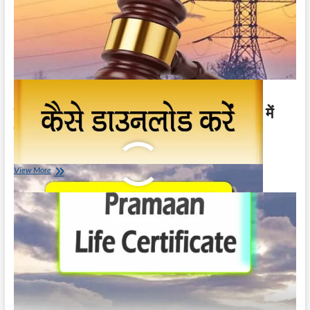
बिजली विभग की विद्युत् उपभोगता निवारण फोरम में
शिकायत कैसे करे
May 7, 2023
बिजली
View More
विभग
की
विद्युत्
उपभोगता
निवारण
फोरम
में
शिकायत
कैसे
करे