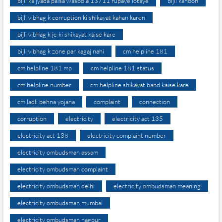
bijli ka jyada paisa wasoola 13711 rupaye lotaye
bijli kanoon
bijli vibhag k corruption ki shikayat kahan karen
bijli vibhag k je ki shikayat kaise kare
bijli vibhag k zone par kagaj nahi
cm helpline 181
cm helpline 181 mp
cm helpline 181 status
cm helpline number
cm helpline shikayat band kaise kare
cm ladli behna yojana
complaint
connection
corruption
electricity
electricity act 135
electricity act 138
electricity complaint number
electricity ombudsman assam
electricity ombudsman complaint
electricity ombudsman delhi
electricity ombudsman meaning
electricity ombudsman mumbai
electricity ombudsman nagpur