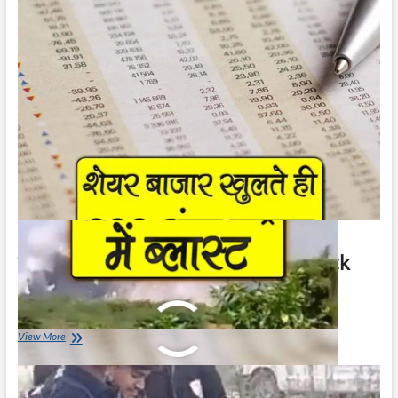
Harda
Blast
Videos
शेयर बाजार खुलते ही 600 अंक उछला | Stock
Market Jumped 600 Points
January 19, 2024
शेयर
View More
बाजार
खुलते
ही