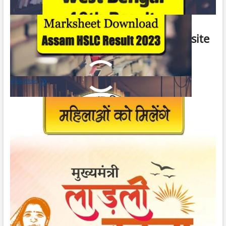
West Bengal 10th Result 2023 Website
| पश्चिम बंगाल 10वीं परिणाम 2023 वेबसाइट
May 19, 2023
West
View More
Bengal
10th
Result
2023
Website
|
पश्चिम
बंगाल
10वीं
परिणाम
2023
वेबसाइट