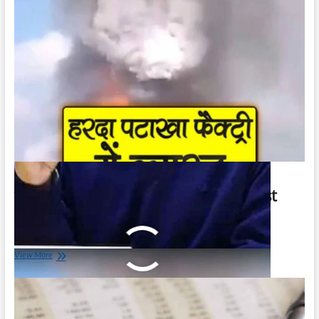
को
चुनौती
हरदा पटाखा फैक्ट्री में ब्लास्ट | Harda Blast
Videos
February 6, 2024
हरदा
View More
पटाखा
फैक्ट्री
में
ब्लास्ट
|