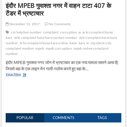
इंदौर MPEB गुमाश्ता नगर में वाहन टाटा 407 के
टी
है
टेंडर में भ्रष्टाचार
December 11, 2017
No Comments
cm helpline number
complaint
corruption
je
je ki complaint kaise
kare
Je ki complaint kaise kare contact number
Je ki complaint kaise kare
number
Je ki complaint kaise kare online
kaise
kare
ki
mp electricity
complaint number
mpeb
mpeb corruption
mpeb online complaint
number
इंदौर MPEB गुमाश्ता नगर जोन में भ्रष्टाचार का एक नया मामला सामने आया है|
जिसमे वहा के एक लाइन मेन गाली-गलोच करते हुए वहा के…
इं
View More
दौ
र
M
P
E
B
गु
मा
POPULAR
COMMENTS
TAGS
श्ता
न