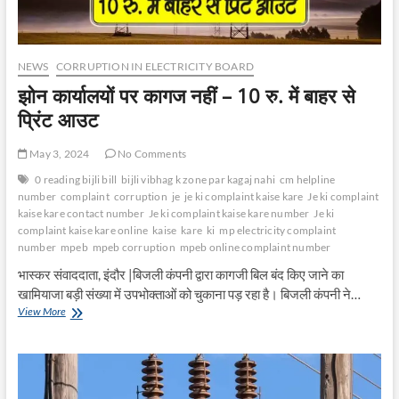
NEWS
CORRUPTION IN ELECTRICITY BOARD
झोन कार्यालयों पर कागज नहीं – 10 रु. में बाहर से
प्रिंट आउट
May 3, 2024
No Comments
0 reading bijli bill
bijli vibhag k zone par kagaj nahi
cm helpline
number
complaint
corruption
je
je ki complaint kaise kare
Je ki complaint
kaise kare contact number
Je ki complaint kaise kare number
Je ki
complaint kaise kare online
kaise
kare
ki
mp electricity complaint
number
mpeb
mpeb corruption
mpeb online complaint number
भास्कर संवाददाता, इंदौर |बिजली कंपनी द्वारा कागजी बिल बंद किए जाने का
खामियाजा बड़ी संख्या में उपभोक्ताओं को चुकाना पड़ रहा है। बिजली कंपनी ने…
झो
View More
न
का
र्या
ल
यों