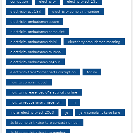
corruption
electricity
electricity act 135
electricity act 138
electricity complaint number
electricity ombudsman assam
electricity ombudsman complaint
electricity ombudsman delhi
electricity ombudsman meaning
electricity ombudsman mumbai
electricity ombudsman nagpur
electricity transformer parts corruption
forum
how to complain uppcl
how to increase load of electricity online
how to reduce smart meter bill
in
indian electricity act 2003
je
je ki complaint kaise kare
Je ki complaint kaise kare contact number
Je ki complaint kaise kare number