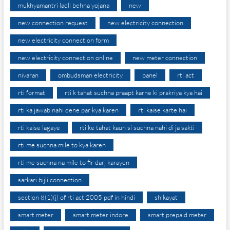
mukhyamantri ladli behna yojana
new
new connection request
new electricity connection
new electricity connection form
new electricity connection online
new meter connection
nivaran
ombudsman electricity
panel
rti act
rti format
rti k tahat suchna praapt karne ki prakriya kya hai
rti ka jawab nahi dene par kya karen
rti kaise karte hai
rti kaise lagaye
rti ke tahat kaun si suchna nahi di ja sakti
rti me suchna mile to kya karen
rti me suchna na mile to fir darj karayen
sarkari bijli connection
section 8(1)(j) of rti act 2005 pdf in hindi
shikayat
smart meter
smart meter indore
smart prepaid meter