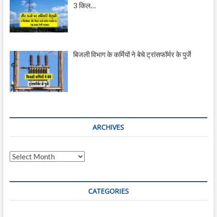
3 किल…
बिजली विभाग के कर्मियों ने बेचे ट्रांसफॉर्मर के पुर्जे
ARCHIVES
A
r
c
h
CATEGORIES
i
v