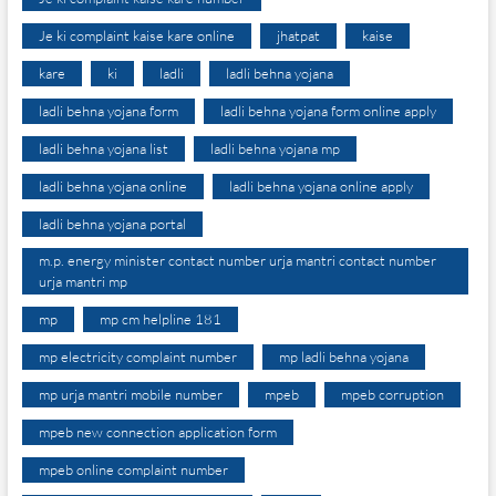
Je ki complaint kaise kare online
jhatpat
kaise
kare
ki
ladli
ladli behna yojana
ladli behna yojana form
ladli behna yojana form online apply
ladli behna yojana list
ladli behna yojana mp
ladli behna yojana online
ladli behna yojana online apply
ladli behna yojana portal
m.p. energy minister contact number urja mantri contact number
urja mantri mp
mp
mp cm helpline 181
mp electricity complaint number
mp ladli behna yojana
mp urja mantri mobile number
mpeb
mpeb corruption
mpeb new connection application form
mpeb online complaint number