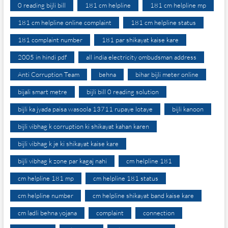
0 reading bijli bill
181 cm helpline
181 cm helpline mp
181 cm helpline online complaint
181 cm helpline status
181 complaint number
181 par shikayat kaise kare
2005 in hindi pdf
all india electricity ombudsman address
Anti Corruption Team
behna
bihar bijli meter online
bijali smart metre
bijli bill 0 reading solution
bijli ka jyada paisa wasoola 13711 rupaye lotaye
bijli kanoon
bijli vibhag k corruption ki shikayat kahan karen
bijli vibhag k je ki shikayat kaise kare
bijli vibhag k zone par kagaj nahi
cm helpline 181
cm helpline 181 mp
cm helpline 181 status
cm helpline number
cm helpline shikayat band kaise kare
cm ladli behna yojana
complaint
connection