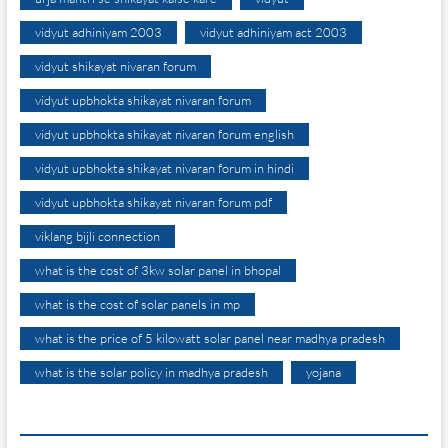
vidyut adhiniyam 2003
vidyut adhiniyam act 2003
vidyut shikayat nivaran forum
vidyut upbhokta shikayat nivaran forum
vidyut upbhokta shikayat nivaran forum english
vidyut upbhokta shikayat nivaran forum in hindi
vidyut upbhokta shikayat nivaran forum pdf
viklang bijli connection
what is the cost of 3kw solar panel in bhopal
what is the cost of solar panels in mp
what is the price of 5 kilowatt solar panel near madhya pradesh
what is the solar policy in madhya pradesh
yojana