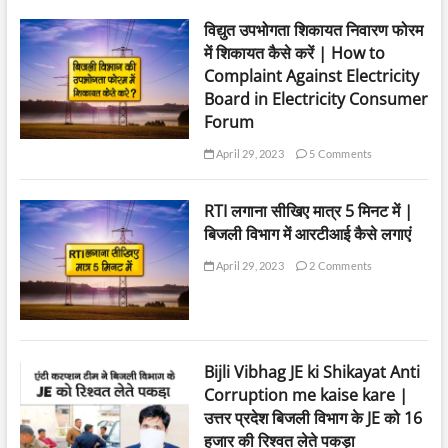
ग
विद्युत उपभोगता शिकायत निवारण फोरम
र
में
में शिकायत कैसे करें | How to
वा
Complaint Against Electricity
ह
Board in Electricity Consumer
न
टा
Forum
टा
4
April 29, 2023
5 Comments
0
7
RTI लगाना सीखिए मात्र 5 मिनट में |
के
टें
बिजली विभाग में आरटीआई कैसे लगाएं
ड
र
April 29, 2023
2 Comments
में
भ्र
ष्टा
चा
र
Bijli Vibhag JE ki Shikayat Anti
Corruption me kaise kare |
उत्तर प्रदेश बिजली विभाग के JE को 16
हजार की रिश्वत लेते पकड़ा