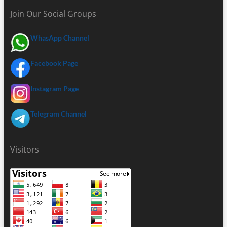
Join Our Social Groups
WhasApp Channel
Facebook Page
Instagram Page
Telegram Channel
Visitors