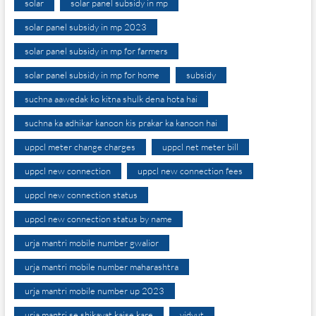
solar
solar panel subsidy in mp
solar panel subsidy in mp 2023
solar panel subsidy in mp for farmers
solar panel subsidy in mp for home
subsidy
suchna aawedak ko kitna shulk dena hota hai
suchna ka adhikar kanoon kis prakar ka kanoon hai
uppcl meter change charges
uppcl net meter bill
uppcl new connection
uppcl new connection fees
uppcl new connection status
uppcl new connection status by name
urja mantri mobile number gwalior
urja mantri mobile number maharashtra
urja mantri mobile number up 2023
urja mantri se shikayat kaise kare
vidyut